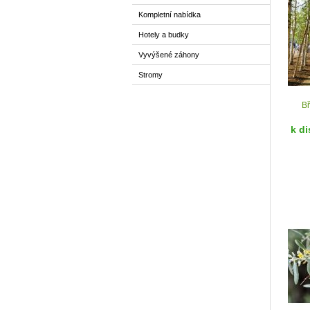
Kompletní nabídka
Hotely a budky
Vyvýšené záhony
Stromy
Bř
k di