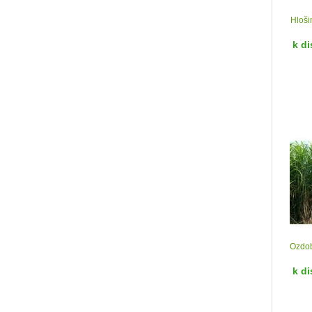
Hloši
k di
Ozdob
k di