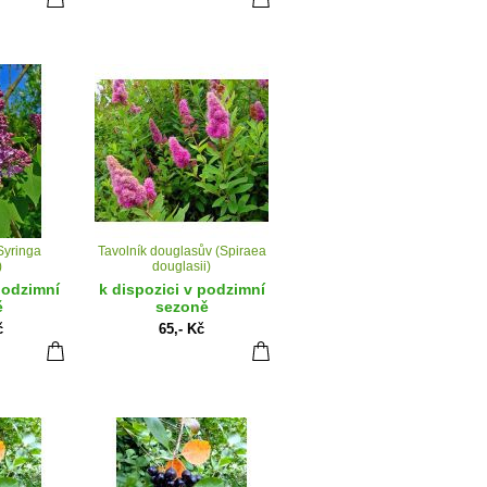
Syringa
Tavolník douglasův (Spiraea
)
douglasii)
podzimní
k dispozici v podzimní
ě
sezoně
č
65,- Kč