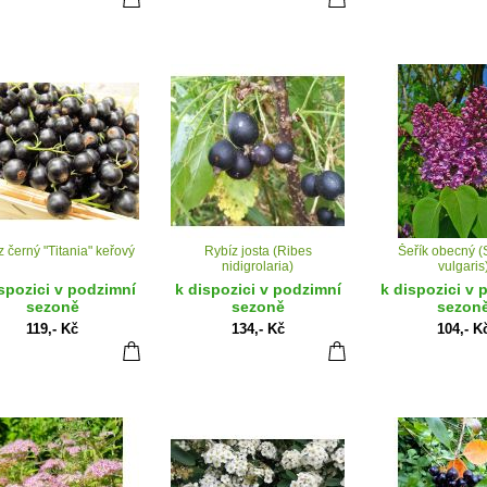
 černý "Titania" keřový
Rybíz josta (Ribes
Šeřík obecný (
nidigrolaria)
vulgaris
spozici v podzimní
k dispozici v podzimní
k dispozici v 
sezoně
sezoně
sezon
119,- Kč
134,- Kč
104,- K