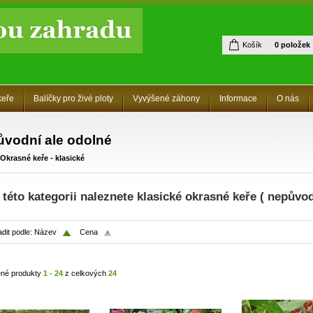
Košík
0 položek
keře
Balíčky pro živé ploty
Vyvýšené záhony
Informace
O nás
vodní ale odolné
Okrasné keře - klasické
 této kategorii naleznete klasické okrasné keře ( nepůvo
dit podle:
Název
Cena
né produkty
1 - 24
z celkových
24