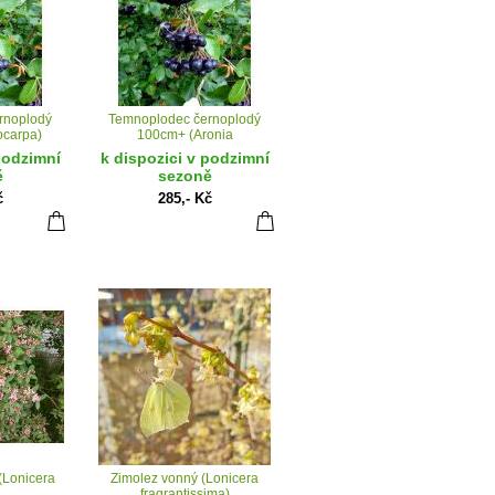
rnoplodý
Temnoplodec černoplodý
ocarpa)
100cm+ (Aronia
melanocarpa)
podzimní
k dispozici v podzimní
ě
sezoně
č
285,- Kč
(Lonicera
Zimolez vonný (Lonicera
fragrantissima)