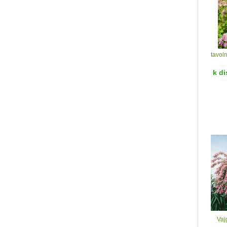
tavol
k di
Vaj