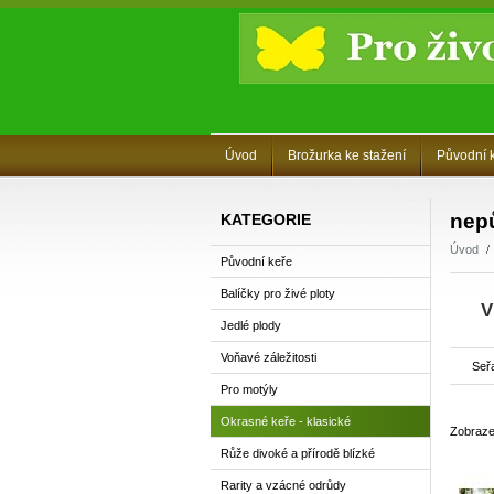
Úvod
Brožurka ke stažení
Původní 
nepů
KATEGORIE
Úvod
Původní keře
Balíčky pro živé ploty
V
Jedlé plody
Voňavé záležitosti
Seřa
Pro motýly
Okrasné keře - klasické
Zobraze
Růže divoké a přírodě blízké
Rarity a vzácné odrůdy