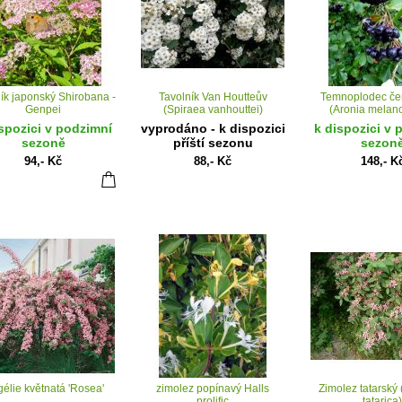
ník japonský Shirobana -
Tavolník Van Houtteův
Temnoplodec če
Genpei
(Spiraea vanhouttei)
(Aronia melan
spozici v podzimní
vyprodáno - k dispozici
k dispozici v 
sezoně
příští sezonu
sezon
94,- Kč
88,- Kč
148,- K
gélie květnatá 'Rosea'
zimolez popínavý Halls
Zimolez tatarský 
prolific
tatarica)