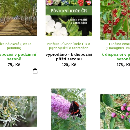
íza bělokorá (Betula
brožura Původní keře ČR a
Hlošina okol
pendula)
jejich využití v zahradách
(Elaeagnus umb
spozici v podzimní
vyprodáno - k dispozici
k dispozici v 
sezoně
příští sezonu
sezon
75,- Kč
120,- Kč
178,- K