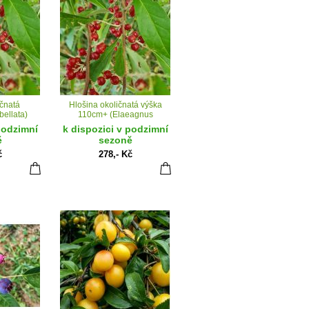
ičnatá
Hlošina okoličnatá výška
ellata)
110cm+ (Elaeagnus
umbellata)
podzimní
k dispozici v podzimní
ě
sezoně
č
278,- Kč