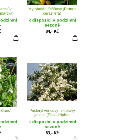
arckův
Myrobalán třešňový (Prunus
marckii)
cerasifera)
podzimní
k dispozici v podzimní
ě
sezoně
č
84,- Kč
 Blanc'
Pustoryl věncový - nepravý
jasmín (Philadelphus
coronarius)
podzimní
k dispozici v podzimní
ě
sezoně
č
83,- Kč