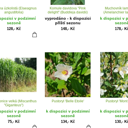
na úzkolistá (Elaeagnus
Komule davidova "Pink
Muchovník lam
angustifolia)
delight" (Buddleja davidii)
(Amelanchier la
spozici v podzimní
vyprodáno - k dispozici
k dispozici v 
sezoně
příští sezonu
sezon
128,- Kč
148,- Kč
178,- K
nice velká (Miscanthus
Pustoryl 'Belle Etoile'
Pustoryl 'Mont
"Giganteus")
spozici v podzimní
k dispozici v podzimní
k dispozici v 
sezoně
sezoně
sezon
75,- Kč
134,- Kč
130,- K