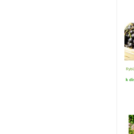
Rybíz
k di