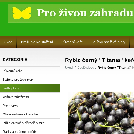
Úvod
Brožurka ke stažení
Původní keře
Balíčky pro živé ploty
Rybíz černý "Titania" ke
KATEGORIE
Úvod
Jedlé plody
Rybíz černý "Titania" 
Původní keře
Balíčky pro živé ploty
Jedlé plody
Voňavé záležitosti
Pro motýly
Okrasné keře - klasické
Růže divoké a přírodě blízké
Rarity a vzácné odrůdy