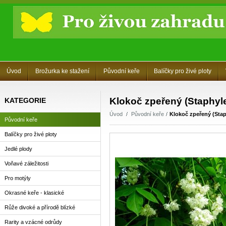
Úvod
Brožurka ke stažení
Původní keře
Balíčky pro živé ploty
Klokoč zpeřený (Staphyle
KATEGORIE
Úvod
Původní keře
Klokoč zpeřený (Stap
Původní keře
Balíčky pro živé ploty
Jedlé plody
Voňavé záležitosti
Pro motýly
Okrasné keře - klasické
Růže divoké a přírodě blízké
Rarity a vzácné odrůdy