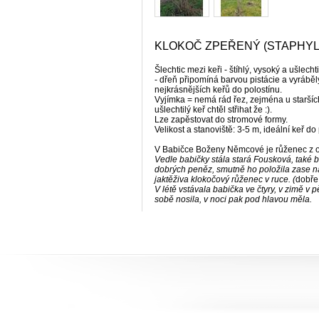
KLOKOČ ZPEŘENÝ (STAPHYL
Šlechtic mezi keři - štíhlý, vysoký a ušlech
- dřeň připomíná barvou pistácie a vyráběly
nejkrásnějších keřů do polostínu.
Vyjímka = nemá rád řez, zejména u starší
ušlechtilý keř chtěl střihat že :).
Lze zapěstovat do stromové formy.
Velikost a stanoviště: 3-5 m, ideální keř do
V Babičce Boženy Němcové je růženec z oř
Vedle babičky stála stará Fousková, také ba
dobrých peněz, smutně ho položila zase na k
jaktěživa klokočový růženec v ruce. (
dobře
V létě vstávala babička ve čtyry, v zimě v p
sobě nosila, v noci pak pod hlavou měla.